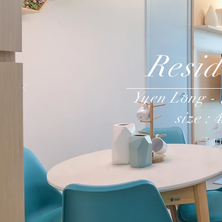
Resid
Yuen Long - 
size : 4